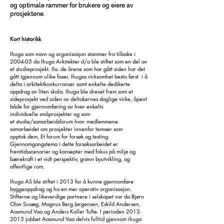
og optimale rammer for brukere og eiere av
prosjektene.
Kort historikk
Ihuga som navn og organisasjon stammer fra tilbake i
2004-05 da Ihuga Arkitekter d/a ble stiftet som en del av
et studieprosjekt. Ila. de årene som har gått siden har det
gått igjennom ulike faser. Ihugas virksomhet besto først i å
delta i arkitektkonkurranser samt enkelte dedikerte
oppdrag av liten skala. Ihuga ble drevet frem som et
sideprosjekt ved siden av deltakernes daglige virke, åpent
både for gjennomføring av hver enkelts
individuelle småprosjekter og som
et studie/samarbeidsforum hvor medlemmene
samarbeidet om prosjekter innenfor temaer som
opptok dem, Et forum for forsøk og testing.
Gjennomgangstema i dette forsøksarbeidet er
fremtidsscenarier og konsepter med fokus på miljø og
bærekraft i et vidt perspektiv, grønn byutvikling, og
offentlige rom.
I
huga AS ble stiftet i 2013 for å kunne gjennomføre
byggeoppdrag og ha en mer operativ organisasjon.
Stifterne og likeverdige partnere i selskapet var da Bjørn
Olav Susæg, Magnus Berg Jørgensen, Eskild Andersen,
Aasmund Vaa og Anders Koller Tufte. I perioden
2012-
2015
jobbet Aasmund Vaa delvis fulltid gjennom ihuga