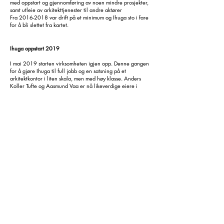
med oppstart og gjennomføring av noen mindre prosjekter,
samt utleie av arkitekttjenester til andre aktører
Fra
2016-2018
var drift på et minimum og Ihuga sto i fare
for å bli slettet fra kartet.
Ihuga oppstart 2019
I mai 2019 starten virksomheten igjen opp. Denne gangen
for å gjøre Ihuga til full jobb og en satsning på et
arkitektkontor i liten skala, men med høy klasse. Anders
Koller Tufte og Aasmund Vaa er nå likeverdige eiere i
selskapet Ihuga AS. Vi satser med ny giv men med basis i
den historien som ligger bak. Takk til de andre som har
vært med før!
Vi har en lett organisasjon med få dedikerte
ansatte og faste "members" i form av
undekonsulenter med spesialkompetanse på
våre viktige satsningsområder.
Våre hovedsatsningsområder er renovasjon,
destinasjon, bolig og møteplasser. "steder å være
- steder å møtes" . Ila første året i virke har vi fått
på plass kontorlokaler i Oslo og i Bilbao. Nå står
nettside og organisasjon i Bilbao for tur. Vi feirer
ett år nå i mai og ser frem mot fortsettelsen med