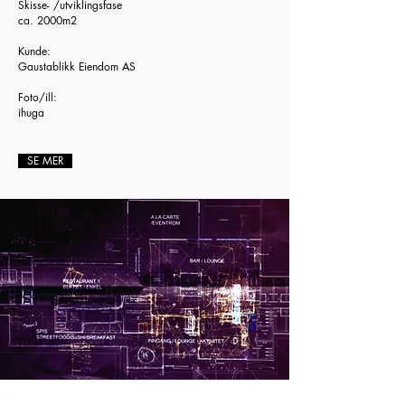
Skisse- /utviklingsfase
ca. 2000m2
Kunde:
Gaustablikk Eiendom AS
Foto/ill:
ihuga
SE MER