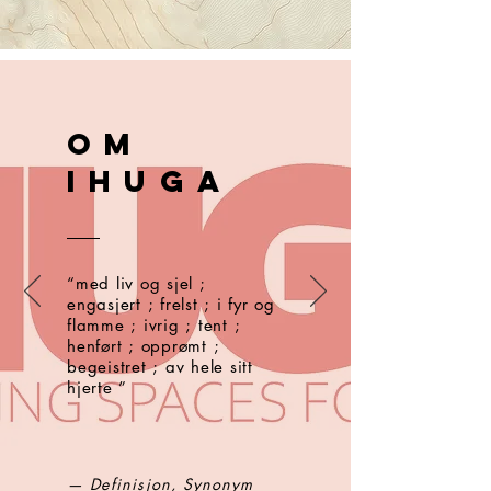
Om
ihuga
“med liv og sjel ;
engasjert ; frelst ; i fyr og
flamme ; ivrig ; tent ;
henført ; opprømt ;
begeistret ; av hele sitt
hjerte ”​
— Definisjon, Synonym